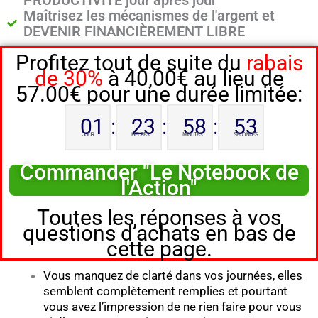
PRODUCTIVITÉ jour après jour
Maîtrisez les mécanismes de l'argent et
DEVENIR FINANCIÈREMENT LIBRE
Profitez tout de suite du
rabais
de 30%
à 40,00€ au lieu de
57.00€ pour une durée limitée:
01
:
23
:
58
:
52
JOUR
HEURES
MINUTES
SECONDES
Commander "Le Notebook de
l'Action"
Toutes les réponses à vos
questions d’achats en bas de
cette page.
Vous manquez de clarté dans vos journées, elles
semblent complètement remplies et pourtant
vous avez l’impression de ne rien faire pour vous