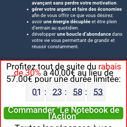
avançant sans perdre votre motivation
.
gérer votre argent et faire des économies
afin de vous offrir ce que vous désirez.
avoir
une énergie décuplée
et être plein
d’entrain au quotidien.
développer
une boucle d’abondance
dans
votre vie vous permettant de grandir et
réussir constamment.
Profitez tout de suite du
rabais
de 30%
à 40,00€ au lieu de
57.00€ pour une durée limitée:
01
:
23
:
58
:
52
JOUR
HEURES
MINUTES
SECONDES
Commander "Le Notebook de
l'Action"