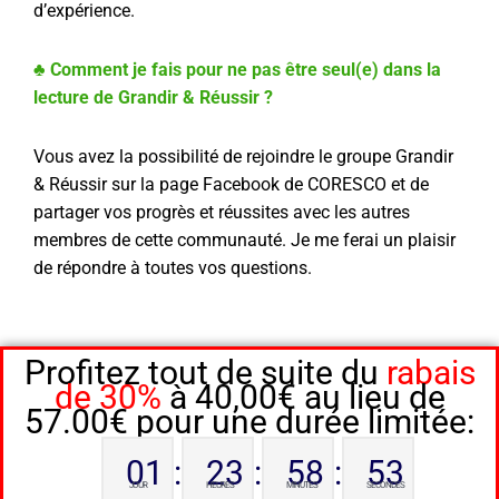
d’expérience.
♣ Comment je fais pour ne pas être seul(e) dans la
lecture de Grandir & Réussir ?
Vous avez la possibilité de rejoindre le groupe Grandir
& Réussir sur la page Facebook de CORESCO et de
partager vos progrès et réussites avec les autres
membres de cette communauté. Je me ferai un plaisir
de répondre à toutes vos questions.
Profitez tout de suite du
rabais
de 30%
à 40,00€ au lieu de
57.00€ pour une durée limitée:
01
:
23
:
58
:
52
JOUR
HEURES
MINUTES
SECONDES