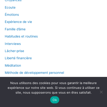
Croyances
Ecoute
Émotions
Expérience de vie
Famille d’âme
Habitudes et routines
Interviews
Lâcher-prise
Liberté financière
Méditation
Méthode de développement personnel
Milieu professionnel
Nous utilisons des cookies pour vous garantir la meilleure
Nutrition
expérience sur notre site web. Si vous continuez à utiliser ce
site, nous supposerons que vous en êtes satisfait.
Organisation
Ok
Paranormal