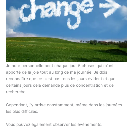
Je note personnellement chaque jour 5 choses qui m’ont
apporté de la joie tout au long de ma journée. Je dois
reconnaître que ce n’est pas tous les jours évident et que
certains jours cela demande plus de concentration et de
recherche.
Cependant, j’y arrive constamment, même dans les journées
les plus difficiles.
Vous pouvez également observer les événements.