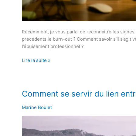
Récemment, je vous parlai de reconnaître les signes 
précédents le burn-out ? Comment savoir s’il s’agit vr
l’épuisement professionnel ?
Lire la suite »
Comment
Comment se servir du lien entr
se
servir
Marine Boulet
du
lien
entre
corps