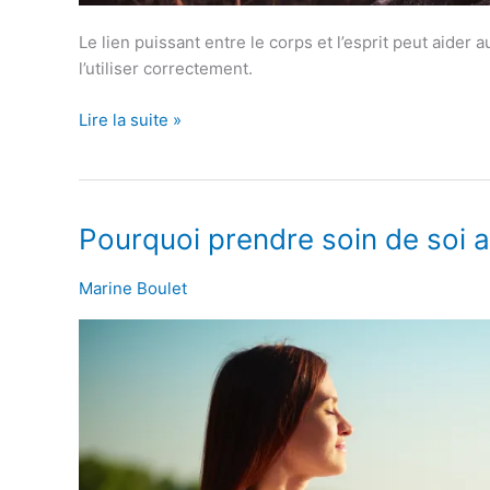
Le lien puissant entre le corps et l’esprit peut aider 
l’utiliser correctement.
Lire la suite »
Pourquoi
Pourquoi prendre soin de soi a
prendre
soin
Marine Boulet
de
soi
avant
les
autres
est
important?