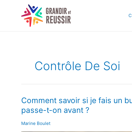
Aller
au
C
contenu
Contrôle De Soi
Comment
Comment savoir si je fais un b
savoir
passe-t-on avant ?
si
je
Marine Boulet
fais