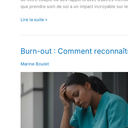
que prendre soin de soi a un impact incroyable sur les 
Lire la suite »
Burn-
Burn-out : Comment reconnaîtr
out
:
Marine Boulet
Comment
reconnaître
les
signes
et
les
causes
?