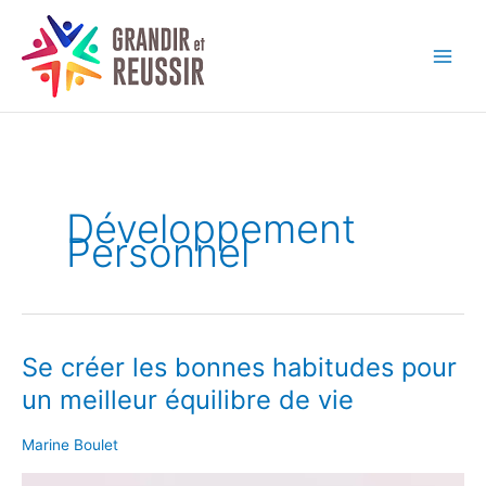
Aller
au
contenu
Développement
Personnel
Se créer les bonnes habitudes pour
Se
créer
un meilleur équilibre de vie
les
bonnes
Marine Boulet
habitudes
pour