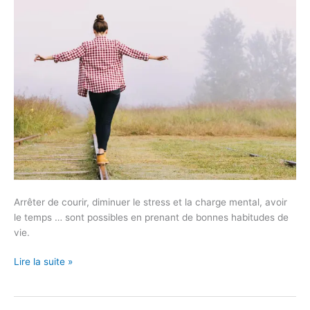
un
meilleur
équilibre
de
vie
Arrêter de courir, diminuer le stress et la charge mental, avoir
le temps … sont possibles en prenant de bonnes habitudes de
vie.
Lire la suite »