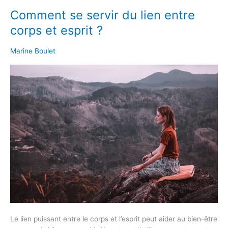
Comment se servir du lien entre
Comment
se
corps et esprit ?
servir
du
Marine Boulet
lien
entre
corps
et
esprit
?
Le lien puissant entre le corps et l’esprit peut aider au bien-être