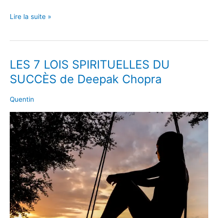
Lire la suite »
LES 7 LOIS SPIRITUELLES DU
LES
7
SUCCÈS de Deepak Chopra
LOIS
SPIRITUELLES
Quentin
DU
SUCCÈS
de
Deepak
Chopra