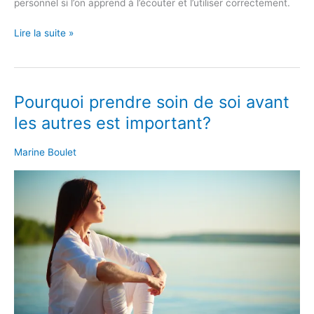
personnel si l’on apprend à l’écouter et l’utiliser correctement.
Lire la suite »
Pourquoi prendre soin de soi avant
Pourquoi
prendre
les autres est important?
soin
de
Marine Boulet
soi
avant
les
autres
est
important?