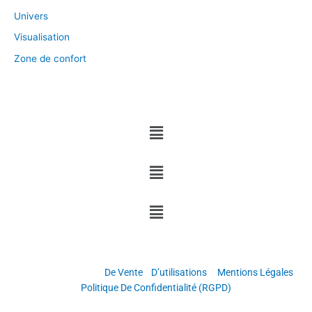
Univers
Visualisation
Zone de confort
Menu
Menu
Menu
Copyright © Grandir & Réussir
Conditions Générales
De Vente
/
D’utilisations
–
Mentions Légales
–
Politique De Confidentialité (RGPD)