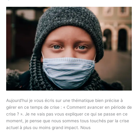
DE
CRISE
SANS
DIFFICULTÉ
?
Aujourd’hui je vous écris sur une thématique bien précise à
gérer en ce temps de crise : « Comment avancer en période de
crise ? ». Je ne vais pas vous expliquer ce qui se passe en ce
moment, je pense que nous sommes tous touchés par la crise
actuel à plus ou moins grand impact. Nous