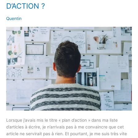
ÉLABORER
D’ACTION ?
UN
PLAN
Quentin
D’ACTION
?
Lorsque j’avais mis le titre « plan d’action » dans ma liste
d’articles à écrire, je n’arrivais pas à me convaincre que cet
article ne servirait pas à rien. Et pourtant, je me suis très vite