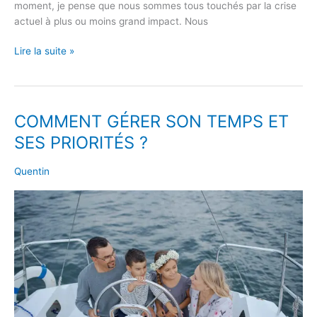
moment, je pense que nous sommes tous touchés par la crise
actuel à plus ou moins grand impact. Nous
Lire la suite »
COMMENT GÉRER SON TEMPS ET
COMMENT
GÉRER
SES PRIORITÉS ?
SON
TEMPS
Quentin
ET
SES
PRIORITÉS
?