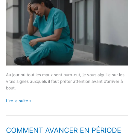
signes
et
les
causes
?
Au jour où tout les maux sont burn-out, je vous aiguille sur les
vrais signes auxquels il faut prêter attention avant d’arriver à
bout.
Lire la suite »
COMMENT AVANCER EN PÉRIODE
COMMENT