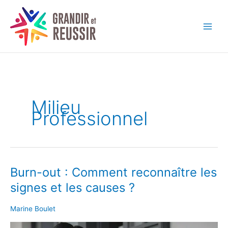
Aller
au
contenu
Milieu
Professionnel
Burn-out : Comment reconnaître les
Burn-
out
signes et les causes ?
:
Comment
Marine Boulet
reconnaître
les