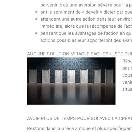
parvenir, d’où une aversion sévère pour la p
ont le sentiment de « devoir » dicter par que
attendent une autre action dans leur enviro
immédiate, alors que la récompense de l’act
pensent que les avantages de l’action en ques
actions possibles leur apporteront des ava
AUCUNE SOLUTION MIRACLE SACHEZ JUSTE QUE 
Réso
pas d
vous
veni
situ
AVOIR PLUS DE TEMPS POUR SOI AVEC LA CRÉA
Restons dans la Grèce antique et plus spécifiquem