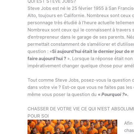
QUI EST STEVE JOBS?
Steve Jobs est né le 25 février 1955 à San Francis
Alto, toujours en Californie. Nombreux sont ceux q
personnage très étudié à l’heure actuelle tellem
Nombreux sont ceux qui le connaissent à travers ses
d’entrepreneur dans le garage de ses parents. Néan
permettait constamment de s’améliorer et d’utilise
question : «
Si aujourd’hui était le dernier jour de 
faire aujourd’hui ?
». Lorsque la réponse était non p
impérativement changer quelque chose pour améli
Tout comme Steve Jobs, posez-vous la question de
dans votre vie ? Est-ce que vous ne faites pas le
même vous poser la question du
«
Pourquoi ?
».
CHASSER DE VOTRE VIE CE QUI N’EST ABSOLUM
POUR SOI
Afin
chas