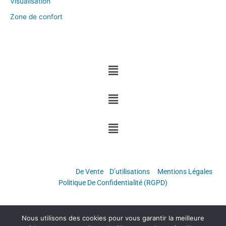
Visualisation
Zone de confort
Menu
Menu
Menu
Copyright © Grandir & Réussir
Conditions Générales
De Vente
/
D’utilisations
–
Mentions Légales
–
Politique De Confidentialité (RGPD)
Nous utilisons des cookies pour vous garantir la meilleure