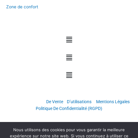
Zone de confort
Menu
Menu
Menu
Copyright © Grandir & Réussir
Conditions Générales
De Vente
/
D’utilisations
–
Mentions Légales
–
Politique De Confidentialité (RGPD)
Nous utilisons des cookies pour vous garantir la meilleure
expérience sur notre site web. Si vous continuez à utiliser ce