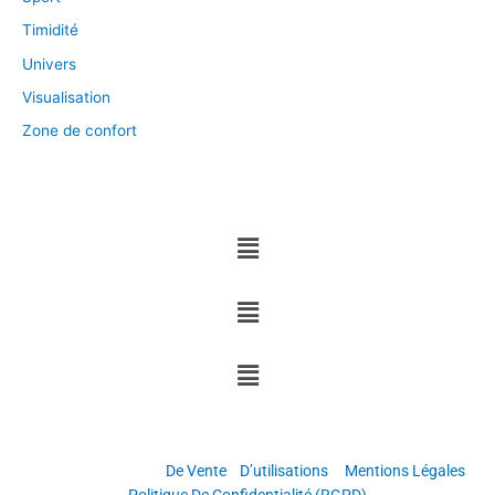
Timidité
Univers
Visualisation
Zone de confort
Menu
Menu
Menu
Copyright © Grandir & Réussir
Conditions Générales
De Vente
/
D’utilisations
–
Mentions Légales
–
Politique De Confidentialité (RGPD)