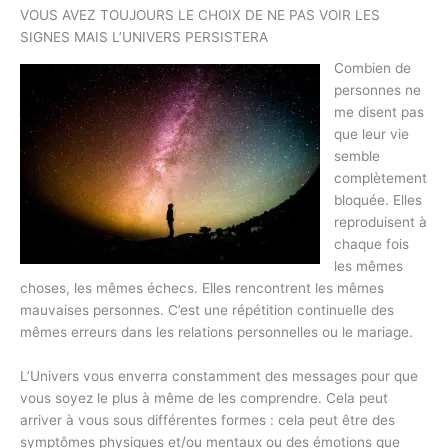
VOUS AVEZ TOUJOURS LE CHOIX DE NE PAS VOIR LES
SIGNES MAIS L’UNIVERS PERSISTERA
Combien de
personnes ne
me disent pas
que leur vie
semble
complètement
bloquée. Elles
reproduisent à
chaque fois
les mêmes
choses, les mêmes échecs. Elles rencontrent les mêmes
mauvaises personnes. C’est une répétition continuelle des
mêmes erreurs dans les relations personnelles ou le mariage.
L’Univers vous enverra constamment des messages pour que
vous soyez le plus à même de les comprendre. Cela peut
arriver à vous sous différentes formes : cela peut être des
symptômes physiques et/ou mentaux ou des émotions que