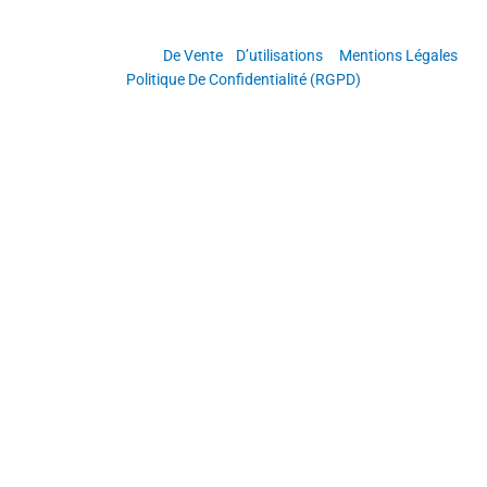
Copyright © Grandir & Réussir
Conditions Générales
De Vente
/
D’utilisations
–
Mentions Légales
–
Politique De Confidentialité (RGPD)