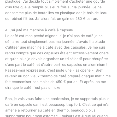
plastique. J’ai décidé tout simplement d’acheter une gourde
d’un litre que je remplis plusieurs fois sur la journée. Je ne
consomme plus de bouteilles en plastique car je bois de l’eau
du robinet filtrée. J’ai alors fait un gain de 280 € par an.
4. J’ai jeté ma machine à café à capsule.
Le café est mon péché mignon, si je n’ai pas de café je ne
démarre tout simplement pas ma journée. J’avais l’habitude
d’utiliser une machine à café avec des capsules. Je me suis
rendu compte que ces capsules étaient excessivement chers
et qu’en plus je devais organiser un tri sélectif pour récupérer
d’une part le café, et d’autre part les capsules en aluminium !
Passez-moi l’expression, c’est juste une « saloperie ». Bref,
revenir au bon vieux thermo de café préparé chaque matin me
fait économiser pas moins de 450 € par an. Et après, on me
dira que le café n’est pas un luxe !
Bon, je vais vous faire une confession, je ne supportais plus le
café en capsule car il est beaucoup trop fort. C’est ce qui m’a
amené à retourner au café en thermo, beaucoup plus
supportable pour mon estomac. Toujours est-il que j’ai quand