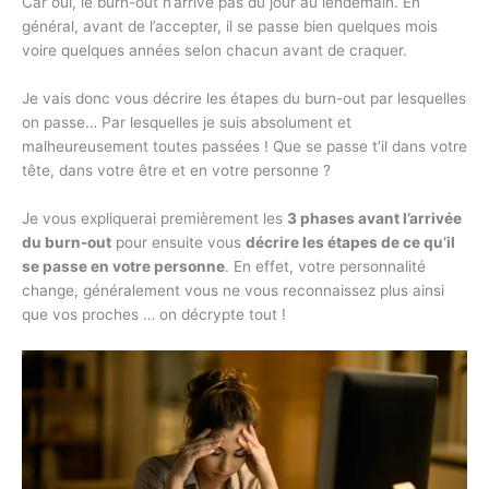
Car oui, le burn-out n’arrive pas du jour au lendemain. En
général, avant de l’accepter, il se passe bien quelques mois
voire quelques années selon chacun avant de craquer.
Je vais donc vous décrire les étapes du burn-out par lesquelles
on passe… Par lesquelles je suis absolument et
malheureusement toutes passées ! Que se passe t’il dans votre
tête, dans votre être et en votre personne ?
Je vous expliquerai premièrement les
3 phases avant l’arrivée
du burn-out
pour ensuite vous
décrire les étapes de ce qu’il
se passe en votre personne
. En effet, votre personnalité
change, généralement vous ne vous reconnaissez plus ainsi
que vos proches … on décrypte tout !