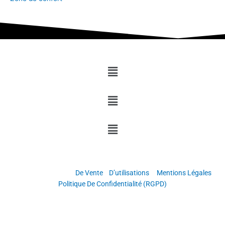
Menu
Menu
Menu
Copyright © Grandir & Réussir
Conditions Générales
De Vente
/
D’utilisations
–
Mentions Légales
–
Politique De Confidentialité (RGPD)