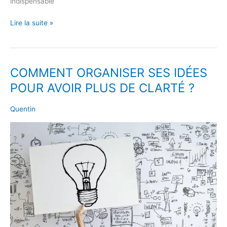
indispensable
Lire la suite »
COMMENT ORGANISER SES IDÉES
COMMENT
ORGANISER
POUR AVOIR PLUS DE CLARTÉ ?
SES
IDÉES
Quentin
POUR
AVOIR
PLUS
DE
CLARTÉ
?