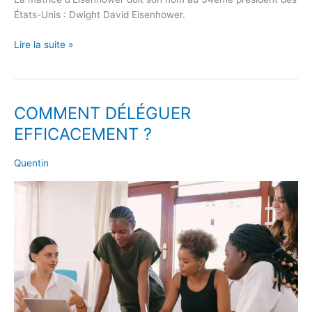
États-Unis : Dwight David Eisenhower.
Lire la suite »
COMMENT DÉLÉGUER
COMMENT
DÉLÉGUER
EFFICACEMENT ?
EFFICACEMENT
?
Quentin