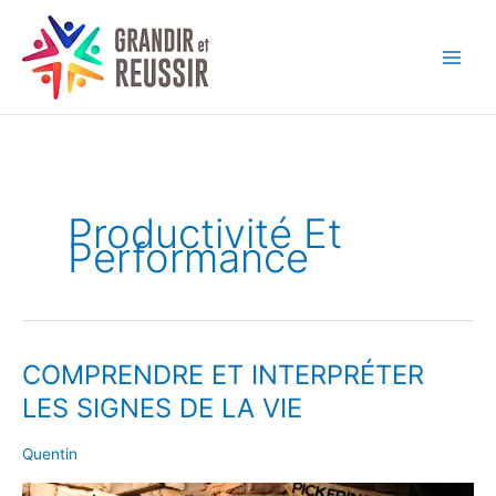
Aller
au
contenu
Productivité Et
Performance
COMPRENDRE ET INTERPRÉTER
COMPRENDRE
ET
LES SIGNES DE LA VIE
INTERPRÉTER
LES
Quentin
SIGNES
DE