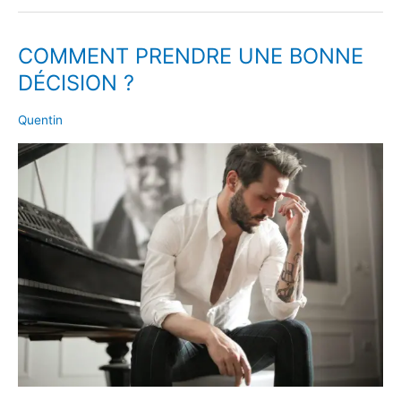
COMMENT PRENDRE UNE BONNE
COMMENT
PRENDRE
DÉCISION ?
UNE
BONNE
Quentin
DÉCISION
?