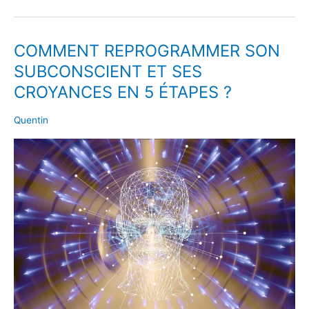
COMMENT REPROGRAMMER SON
COMMENT
REPROGRAMMER
SUBCONSCIENT ET SES
SON
CROYANCES EN 5 ÉTAPES ?
SUBCONSCIENT
ET
Quentin
SES
CROYANCES
EN
5
ÉTAPES
?