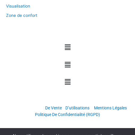
Visualisation
Zone de confort
Menu
Menu
Menu
Copyright © Grandir & Réussir
Conditions Générales
De Vente
/
D’utilisations
–
Mentions Légales
–
Politique De Confidentialité (RGPD)